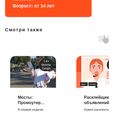
Возраст: от 14 лет
Смотри также
14+
1
Мосты
Бре
Скоро
Мосты:
Расклейщик
Промоутер
объявлений в
для раздачи
Бресте
В первую неделю
Нужно расклеить
листвок в руки