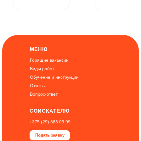
Октября в пятницу,
1500 листовок до
субботу и
30.09.2024г в Брест
воскресенье (смены
утро, день, вечер)
нужно раздавать
рекламные листовки
в руки в г. Мосты.
МЕНЮ
Горящие вакансии
Виды работ
Обучение и инструкции
Отзывы
Вопрос-ответ
СОИСКАТЕЛЮ
+375 (29) 383 09 99
Подать заявку